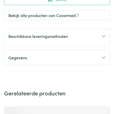
Bekijk alle producten van Covarmed
Beschikbare leveringsmethoden
Gegevens
Gerelateerde producten
Navigeren door de elementen van de carrousel is mogelijk m
Druk om carrousel over te slaan
Druk op om naar carrouselnavigatie te gaan