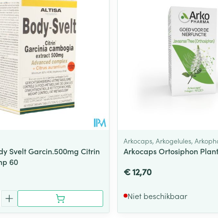
Toon meer
ging
Supplementen
Insectenwe
Mondmaskers
middelen
ssen
 -
id
d
Arkocaps, Arkogelules, Arkop
dy Svelt Garcin.500mg Citrin
Arkocaps Ortosiphon Plan
mp 60
€ 12,70
Zelfbruiner
Scheren
Niet beschikbaar