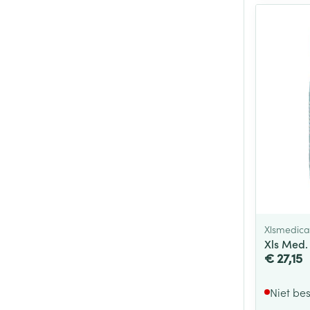
Xlsmedica
Xls Med.
€ 27,15
Niet be