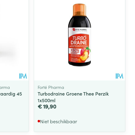
rende
Parfums en
geurproducten
harma
Forté Pharma
taardig 45
Turbodraine Groene Thee Perzik
1x500ml
€ 19,90
CBD
Niet beschikbaar