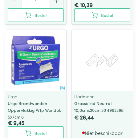
€ 10,39
Bestel
Bestel
Urgo
Hartmann
Urgo Brandwonden
Grassolind Neutral
Oppervlakkig Wtp Wondpl.
10,0cmx20cm 30 4993368
€ 26,44
5x7cm 6
€ 9,45
Niet beschikbaar
Bestel