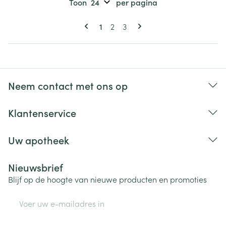
Toon
per pagina
Pagina's
U lees momenteel pagina
Pagina
Pagina
1
2
3
Neem contact met ons op
Klantenservice
Uw apotheek
Nieuwsbrief
Blijf op de hoogte van nieuwe producten en promoties
E-mail adres