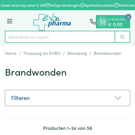
Dia 1 van 1
Ga naar de inhoud
lokale levering vanaf € 100
Veilige betalingen
Apothekersadvies
Snelle bes
0
0 artikelen
Menu
€ 0,00
Zoek
Product, merk, categorie...
Home
/
Thuiszorg en EHBO
/
Wondzorg
/
Brandwonden
Brandwonden
Filteren
Producten
1
-
24
van
56