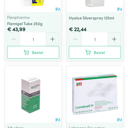
Flenpharma
Hyalo4 Silverspray 125ml
Flamigel Tube 250g
€ 43,99
€ 22,44
Aantal
Aantal
Bestel
Bestel
Alhydran
Lohmann Rauscher