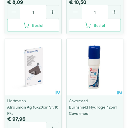
€ 8,09
€ 10,50
Aantal
Aantal
Bestel
Bestel
Hartmann
Covarmed
Atrauman Ag 10x20cm St. 10
Burnshield Hydrogel 125ml
P/s
Covarmed
€ 97,96
Aantal