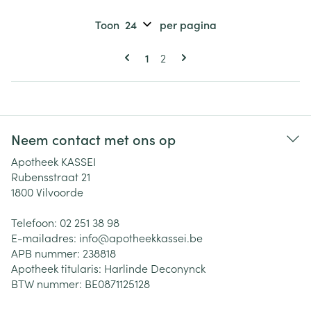
Toon
per pagina
Pagina's
U lees momenteel pagina
Pagina
1
2
Neem contact met ons op
Apotheek KASSEI
Rubensstraat 21
1800
Vilvoorde
Telefoon:
02 251 38 98
E-mailadres:
info@
apotheekkassei.be
APB nummer:
238818
Apotheek titularis:
Harlinde Deconynck
BTW nummer:
BE0871125128