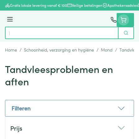
Ga naar de inhoud
Gratis lokale levering vanaf € 100
Veilige betalingen
Apothekersadvies
Menu
Zoek
Product, merk, categorie...
Home
/
Schoonheid, verzorging en hygiëne
/
Mond
/
Tandvlee
Tandvleesproblemen en
aften
Filteren
Doorgaan naar productlijst
Prijs
filter