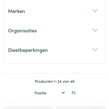
Merken
filter
Organisaties
filter
Dieetbeperkingen
filter
Producten
1
-
24
van
46
Sorteer op: