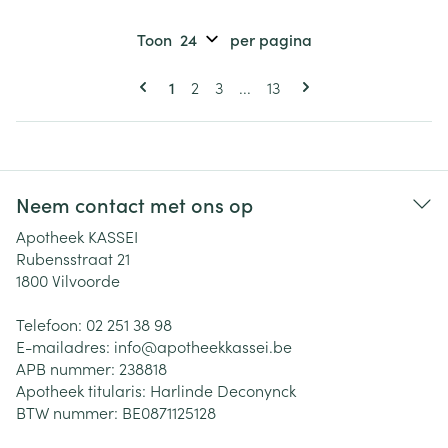
Toon
per pagina
Pagina's
U lees momenteel pagina
Pagina
Pagina
Pagina
1
2
3
...
13
Neem contact met ons op
Apotheek KASSEI
Rubensstraat 21
1800
Vilvoorde
Telefoon:
02 251 38 98
E-mailadres:
info@
apotheekkassei.be
APB nummer:
238818
Apotheek titularis:
Harlinde Deconynck
BTW nummer:
BE0871125128