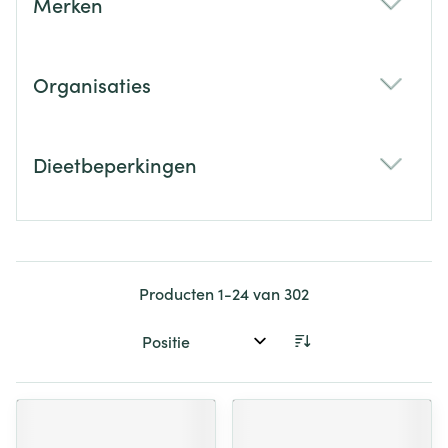
Merken
filter
Organisaties
filter
Dieetbeperkingen
filter
Producten
1
-
24
van
302
Sorteer op: