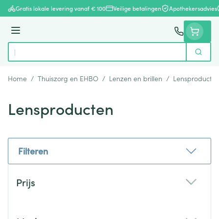
Ga naar de inhoud
Gratis lokale levering vanaf € 100
Veilige betalingen
Apothekersadvies
Menu
Zoek
Product, merk, categorie...
Home
/
Thuiszorg en EHBO
/
Lenzen en brillen
/
Lensproducte
Lensproducten
Filteren
Doorgaan naar productlijst
Prijs
filter