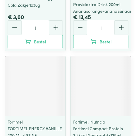
Providextra Drink 200ml
Cola Zakje 1x38g
Ananasorange/ananassinaas
€ 3,60
€ 13,45
Aantal
Aantal
Bestel
Bestel
Fortimel
Fortimel, Nutricia
FORTIMEL ENERGY VANILLE
Fortimel Compact Protein
200 ML 4 ST NF
2.4kcal Neutraal 4x125ml