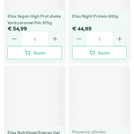
Etixx Vegan High Prot.shake
Etixx Night Protein 600g
Vanil.caramel Pdr 875g
€ 54,99
€ 44,99
Aantal
Aantal
Bestel
Bestel
Provence d'Antan
Etixx Nutritionel Energy Gel