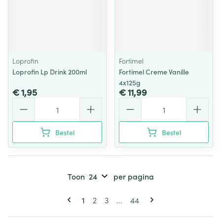
Loprofin
Fortimel
Loprofin Lp Drink 200ml
Fortimel Creme Vanille
4x125g
€ 1,95
€ 11,99
Aantal
Aantal
Bestel
Bestel
Toon
per pagina
Pagina's
U lees momenteel pagina
Pagina
Pagina
Pagina
1
2
3
...
44