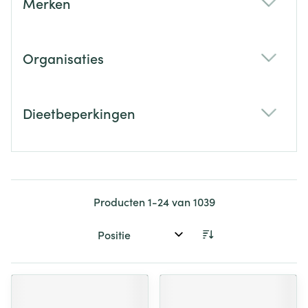
Merken
filter
Organisaties
filter
Dieetbeperkingen
filter
Producten
1
-
24
van
1039
Sorteer op: