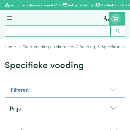
Ga naar de inhoud
Gratis lokale levering vanaf € 100
Veilige betalingen
Apothekersadvies
Menu
Zoek
Product, merk, categorie...
Home
/
Dieet, voeding en vitamines
/
Voeding
/
Specifieke voe
Specifieke voeding
Filteren
Doorgaan naar productlijst
Prijs
filter