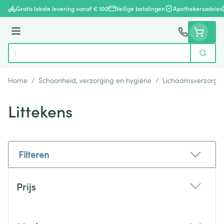
Ga naar de inhoud
Gratis lokale levering vanaf € 100
Veilige betalingen
Apothekersadvies
Menu
Zoek
Product, merk, categorie...
Home
/
Schoonheid, verzorging en hygiëne
/
Lichaamsverzorgi
Littekens
Filteren
Doorgaan naar productlijst
Prijs
filter