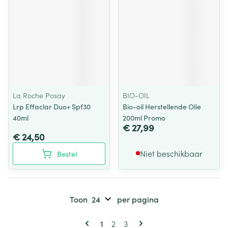
La Roche Posay
BIO-OIL
Lrp Effaclar Duo+ Spf30
Bio-oil Herstellende Olie
40ml
200ml Promo
€ 27,99
€ 24,50
Niet beschikbaar
Bestel
Toon
per pagina
Pagina's
U lees momenteel pagina
Pagina
Pagina
1
2
3