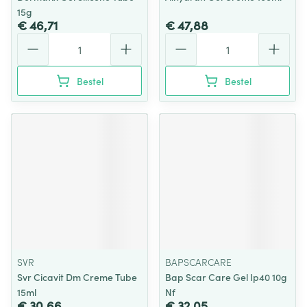
15g
€ 46,71
€ 47,88
Aantal
Aantal
Bestel
Bestel
SVR
BAPSCARCARE
Svr Cicavit Dm Creme Tube
Bap Scar Care Gel Ip40 10g
15ml
Nf
€ 30,66
€ 32,05