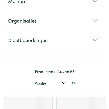
Merken
filter
Organisaties
filter
Dieetbeperkingen
filter
Producten
1
-
24
van
58
Sorteer op: