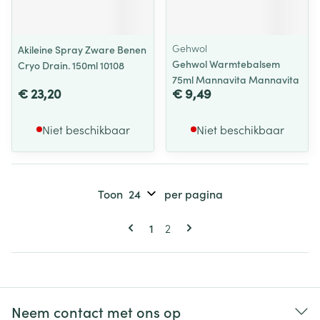
Gehwol
Akileine Spray Zware Benen
Gehwol Warmtebalsem
Cryo Drain. 150ml 10108
75ml Mannavita Mannavita
€ 23,20
€ 9,49
Niet beschikbaar
Niet beschikbaar
Toon
per pagina
Pagina's
U lees momenteel pagina
Pagina
1
2
Neem contact met ons op