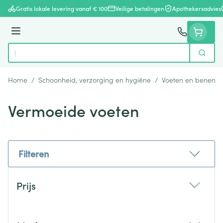
Ga naar de inhoud
Gratis lokale levering vanaf € 100
Veilige betalingen
Apothekersadvies
Menu
Zoek
Product, merk, categorie...
Home
/
Schoonheid, verzorging en hygiëne
/
Voeten en benen
/
Vermoeide voeten
Filteren
Doorgaan naar productlijst
Prijs
filter