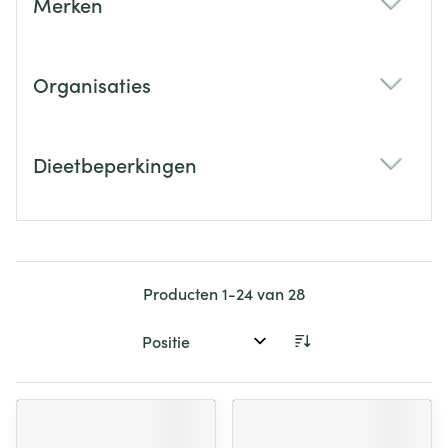
Merken
filter
Organisaties
filter
Dieetbeperkingen
filter
Producten
1
-
24
van
28
Sorteer op: