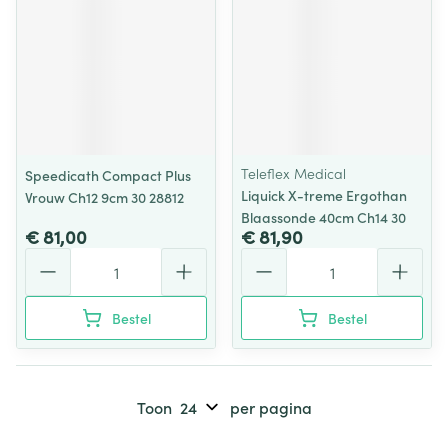
Teleflex Medical
Speedicath Compact Plus
Liquick X-treme Ergothan
Vrouw Ch12 9cm 30 28812
Blaassonde 40cm Ch14 30
€ 81,00
€ 81,90
Aantal
Aantal
Bestel
Bestel
Toon
per pagina
Pagina's