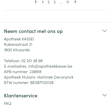
U lees momenteel pagina
Pagina
Pagina
Pagina
1
2
3
...
11
Neem contact met ons op
Apotheek KASSEI
Rubensstraat 21
1800
Vilvoorde
Telefoon:
02 251 38 98
E-mailadres:
info@
apotheekkassei.be
APB nummer:
238818
Apotheek titularis:
Harlinde Deconynck
BTW nummer:
BE0871125128
Klantenservice
FAQ