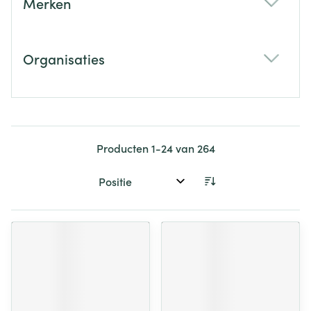
Merken
filter
Organisaties
filter
Producten
1
-
24
van
264
Sorteer op: