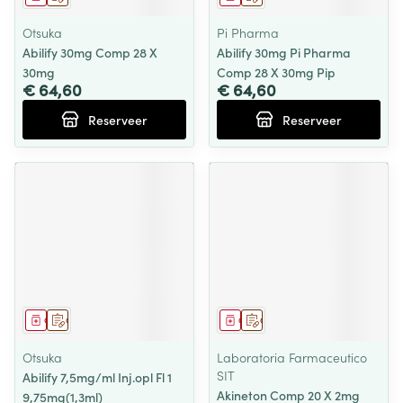
Otsuka
Pi Pharma
Abilify 30mg Comp 28 X
Abilify 30mg Pi Pharma
30mg
Comp 28 X 30mg Pip
€ 64,60
€ 64,60
Reserveer
Reserveer
Geneesmiddel
Op voorschrift
Geneesmiddel
Op voorschrift
Otsuka
Laboratoria Farmaceutico
SIT
Abilify 7,5mg/ml Inj.opl Fl 1
Akineton Comp 20 X 2mg
9,75mg(1,3ml)