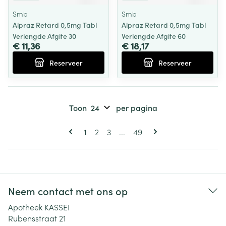
Smb
Smb
Alpraz Retard 0,5mg Tabl
Alpraz Retard 0,5mg Tabl
Verlengde Afgite 30
Verlengde Afgite 60
€ 11,36
€ 18,17
Reserveer
Reserveer
Toon
per pagina
Pagina's
U lees momenteel pagina
Pagina
Pagina
Pagina
1
2
3
...
49
Neem contact met ons op
Apotheek KASSEI
Rubensstraat 21