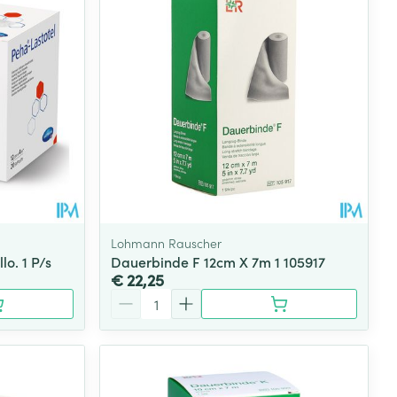
Lohmann Rauscher
o. 1 P/s
Dauerbinde F 12cm X 7m 1 105917
€ 22,25
Aantal