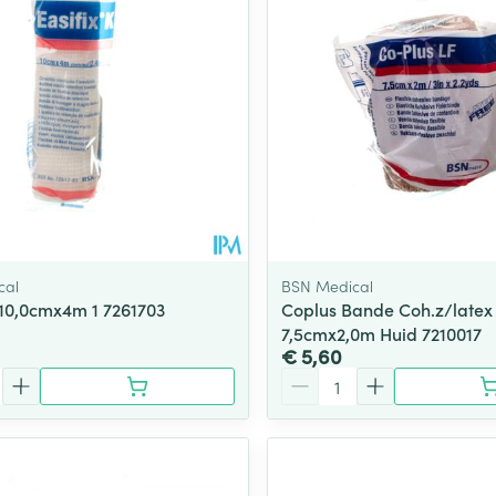
cal
BSN Medical
K 10,0cmx4m 1 7261703
Coplus Bande Coh.z/latex
7,5cmx2,0m Huid 7210017
€ 5,60
Aantal