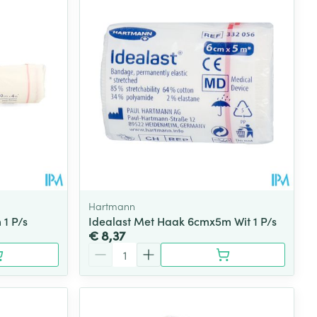
rende
Parfums en
geurproducten
Hartmann
1 P/s
Idealast Met Haak 6cmx5m Wit 1 P/s
€ 8,37
Aantal
CBD