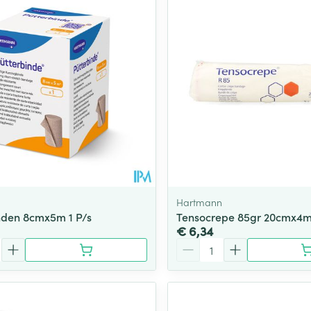
Toon meer
ging
Supplementen
Insectenwe
Mondmaskers
middelen
ssen
 -
id
d
Hartmann
nden 8cmx5m 1 P/s
Tensocrepe 85gr 20cmx4m 
€ 6,34
Aantal
Zelfbruiner
Scheren