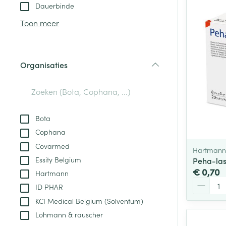
Aerosol toestel
kloven
Tabletten
Dauerbinde
Aerosol access
Blaren
Creme, gel en 
Toon meer
Zuurstof
Eelt
Eksteroog - lik
Ademhalingsste
Organisaties
Toon meer
filter
Spieren en gew
Specifiek voor
Bota
Naalden en spu
Cophana
Lichaamsverzo
Infecties
Covarmed
Spuiten
Hartmann
Deodorant
Essity Belgium
Peha-las
Oplossing voor 
Gezichtsverzor
€ 0,70
Hartmann
Naalden
Aantal
Luizen
ID PHAR
Naalden voor i
KCI Medical Belgium (Solventum)
pennaalden
Lohmann & rauscher
Diagnostica
Toon meer