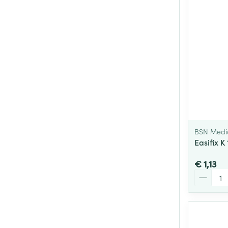
BSN Medi
Easifix 
€ 1,13
Aantal