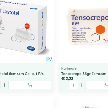
Hartmann
totel 6cmx4m Cello. 1 P/s
Tensocrepe 85gr 7cmx4m 1
€ 2,23
Aantal