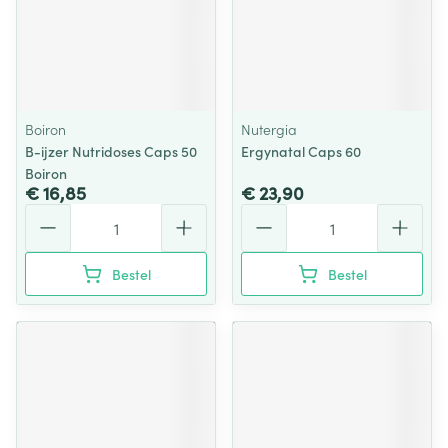
Boiron
Nutergia
B-ijzer Nutridoses Caps 50
Ergynatal Caps 60
Boiron
€ 16,85
€ 23,90
Aantal
Aantal
Bestel
Bestel