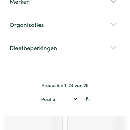
Merken
filter
Organisaties
filter
Dieetbeperkingen
filter
Producten
1
-
24
van
28
Sorteer op: