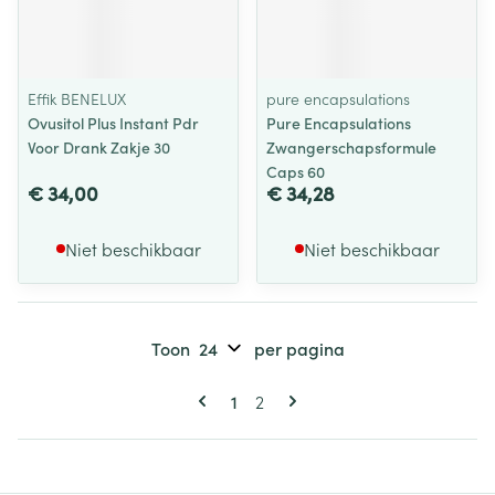
Effik BENELUX
pure encapsulations
Ovusitol Plus Instant Pdr
Pure Encapsulations
Voor Drank Zakje 30
Zwangerschapsformule
Caps 60
€ 34,00
€ 34,28
Niet beschikbaar
Niet beschikbaar
Toon
per pagina
Pagina's
U lees momenteel pagina
Pagina
1
2