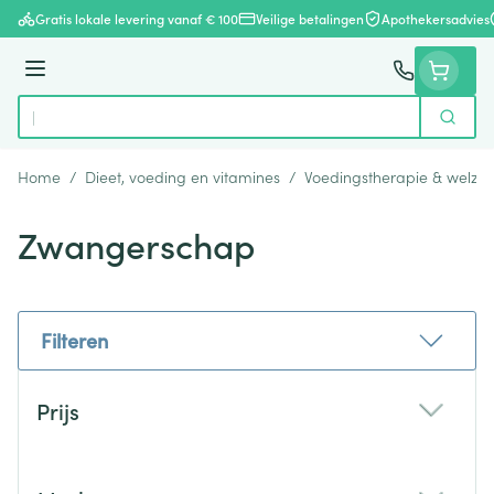
Ga naar de inhoud
Gratis lokale levering vanaf € 100
Veilige betalingen
Apothekersadvies
Menu
Zoek
Product, merk, categorie...
Home
/
Dieet, voeding en vitamines
/
Voedingstherapie & welzijn
Zwangerschap
Filteren
Doorgaan naar productlijst
Prijs
filter