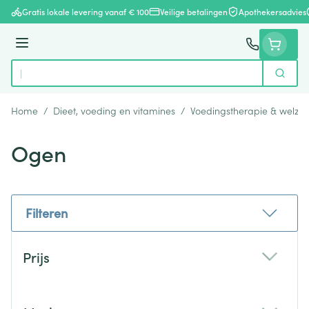
Ga naar de inhoud
Gratis lokale levering vanaf € 100
Veilige betalingen
Apothekersadvies
Menu
Zoek
Product, merk, categorie...
Home
/
Dieet, voeding en vitamines
/
Voedingstherapie & welzijn
Ogen
Filteren
Doorgaan naar productlijst
Prijs
filter