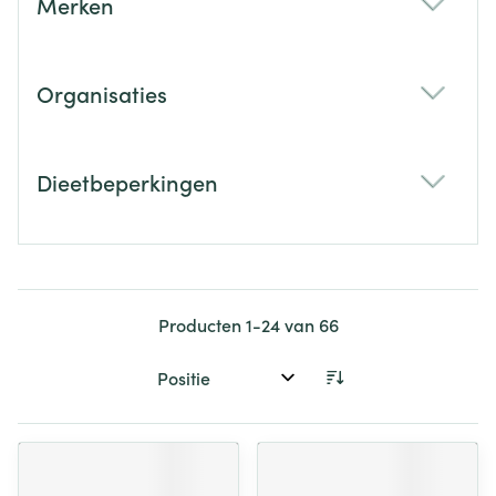
Merken
filter
Organisaties
filter
Dieetbeperkingen
filter
Producten
1
-
24
van
66
Sorteer op: