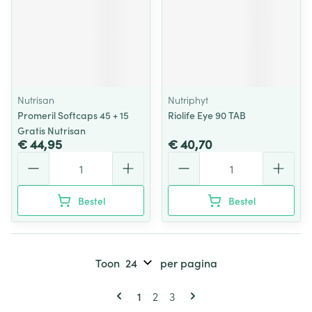
Nutrisan
Nutriphyt
Promeril Softcaps 45 + 15
Riolife Eye 90 TAB
Gratis Nutrisan
€ 44,95
€ 40,70
Aantal
Aantal
Bestel
Bestel
Toon
per pagina
Pagina's
U lees momenteel pagina
Pagina
Pagina
1
2
3