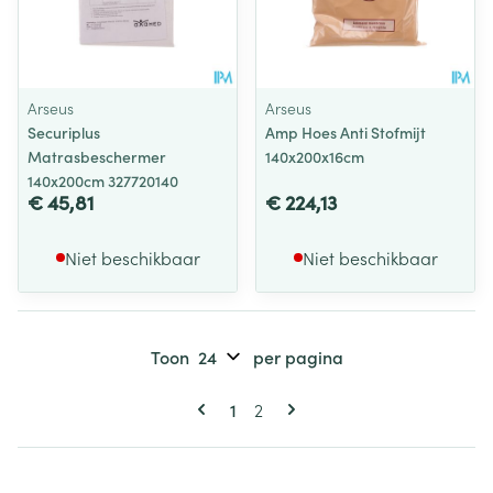
Arseus
Arseus
Securiplus
Amp Hoes Anti Stofmijt
Matrasbeschermer
140x200x16cm
140x200cm 327720140
€ 45,81
€ 224,13
Niet beschikbaar
Niet beschikbaar
Toon
per pagina
Pagina's
U lees momenteel pagina
Pagina
1
2