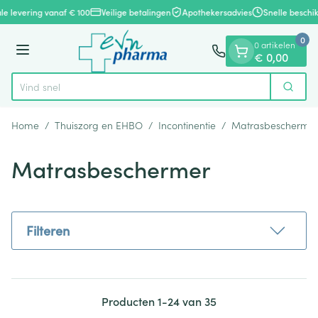
Dia 1 van 1
Ga naar de inhoud
le levering vanaf € 100
Veilige betalingen
Apothekersadvies
Snelle beschik
0
0 artikelen
Menu
€ 0,00
Vind snel wondverzorg
Zoek
Product, merk, categorie...
Home
/
Thuiszorg en EHBO
/
Incontinentie
/
Matrasbescherme
Matrasbeschermer
Filteren
Producten
1
-
24
van
35