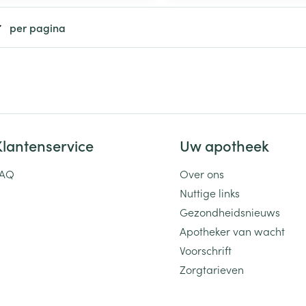
ging
Supplementen
Insectenwe
per pagina
Mondmaskers
middelen
ssen
 -
id
d
Klantenservice
Uw apotheek
FAQ
Over ons
Nuttige links
Gezondheidsnieuws
Zelfbruiner
Scheren
Apotheker van wacht
Voorschrift
Zorgtarieven