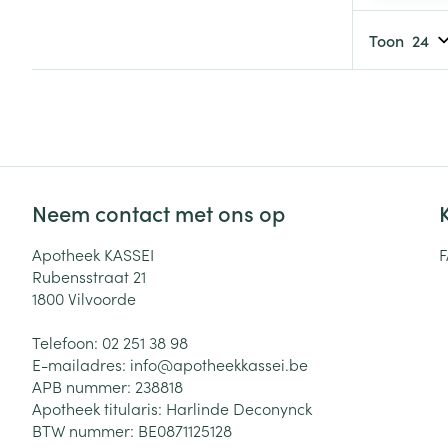
Haar
Gezichtsverzor
Toon
Pillendozen en
accessoires
Pigmentstoorni
Gevoelige huid
geïrriteerde hu
Gemengde hui
Doffe huid
Neem contact met ons op
Toon meer
Apotheek KASSEI
Rubensstraat 21
1800
Vilvoorde
Snurken
Telefoon:
02 251 38 98
E-mailadres:
info@
apotheekkassei.be
APB nummer:
238818
Apotheek titularis:
Harlinde Deconynck
BTW nummer:
BE0871125128