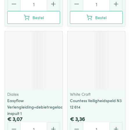
Bestel
Bestel
Dialex
White Craft
Easyflow
Countess Veiligheidspeld N3
Verlengleiding+debietregelaar+y-
12 614
inspuit 1
€ 3,07
€ 3,36
Aantal
Aantal