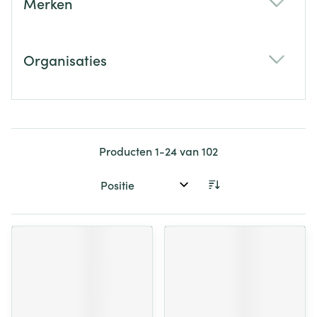
Merken
filter
Organisaties
filter
Producten
1
-
24
van
102
Sorteer op: