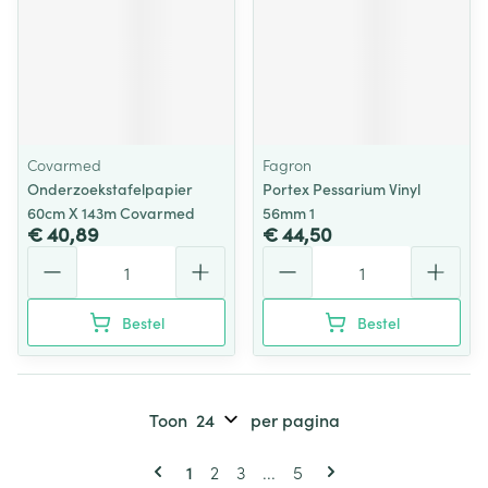
Covarmed
Fagron
Onderzoekstafelpapier
Portex Pessarium Vinyl
60cm X 143m Covarmed
56mm 1
€ 40,89
€ 44,50
Aantal
Aantal
Bestel
Bestel
Toon
per pagina
Pagina's
U lees momenteel pagina
Pagina
Pagina
Pagina
1
2
3
...
5