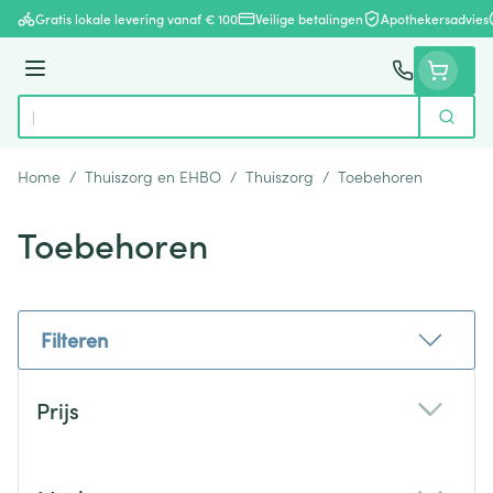
Ga naar de inhoud
Gratis lokale levering vanaf € 100
Veilige betalingen
Apothekersadvies
Menu
Zoek
Product, merk, categorie...
Home
/
Thuiszorg en EHBO
/
Thuiszorg
/
Toebehoren
Toebehoren
Filteren
Doorgaan naar productlijst
Prijs
filter