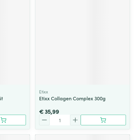
Etixx
5t
Etixx Collagen Complex 300g
€ 35,99
Aantal