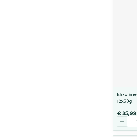
Etixx En
12x50g
€ 35,99
Aantal