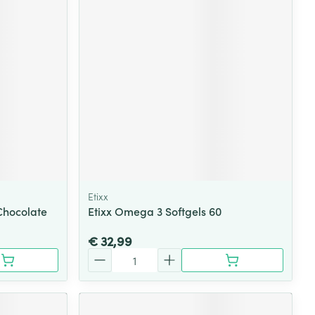
rende
Parfums en
geurproducten
Etixx
Chocolate
Etixx Omega 3 Softgels 60
CBD
€ 32,99
Aantal