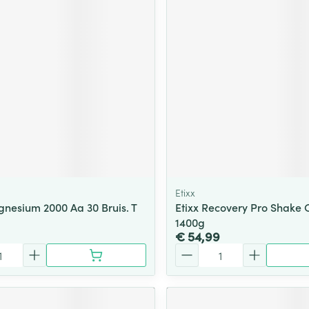
ging
Supplementen
Insectenwe
Mondmaskers
middelen
ssen
 -
id
d
Etixx
gnesium 2000 Aa 30 Bruis. T
Etixx Recovery Pro Shake 
1400g
Zelfbruiner
Scheren
€ 54,99
Aantal