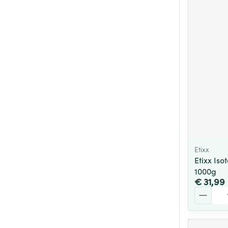
Etixx
Etixx Iso
1000g
€ 31,99
Aantal