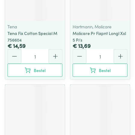
Tena
Hartmann, Molicare
Tena Fix Cotton Special M
Molicare Pr Fixpnt Longl Xxl
756604
5 P/s
€ 14,59
€ 13,69
Aantal
Aantal
Bestel
Bestel