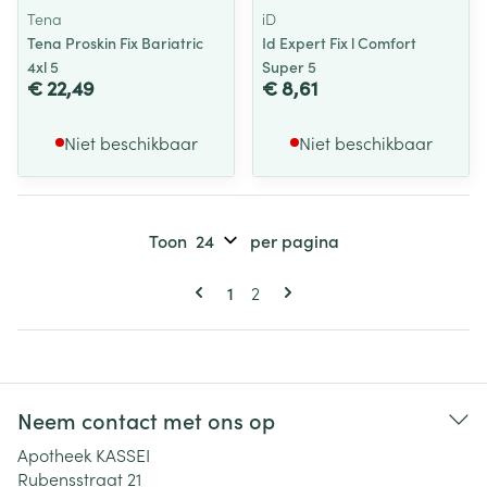
Tena
iD
Tena Proskin Fix Bariatric
Id Expert Fix l Comfort
4xl 5
Super 5
€ 22,49
€ 8,61
Niet beschikbaar
Niet beschikbaar
Toon
per pagina
Pagina's
U lees momenteel pagina
Pagina
1
2
Neem contact met ons op
Apotheek KASSEI
Rubensstraat 21