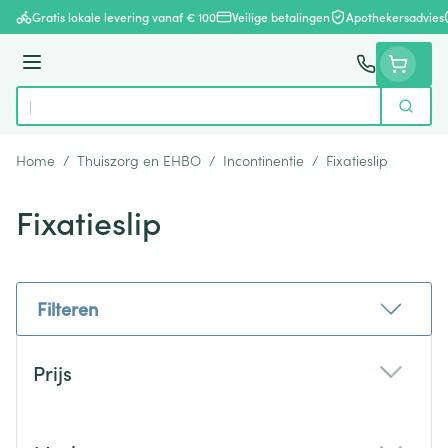
Ga naar de inhoud
Gratis lokale levering vanaf € 100
Veilige betalingen
Apothekersadvies
Menu
Zoek
Product, merk, categorie...
Home
/
Thuiszorg en EHBO
/
Incontinentie
/
Fixatieslip
Fixatieslip
Filteren
Doorgaan naar productlijst
Prijs
filter