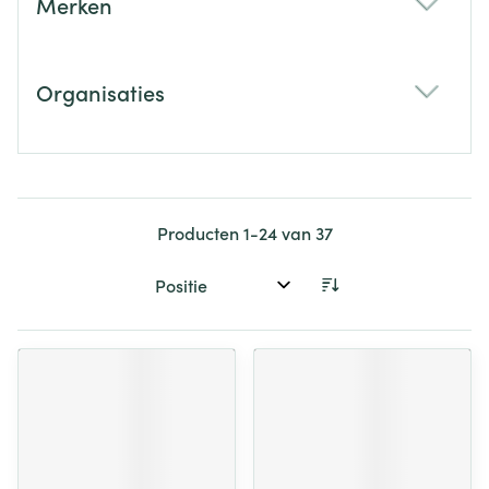
Merken
filter
Organisaties
filter
Producten
1
-
24
van
37
Sorteer op: