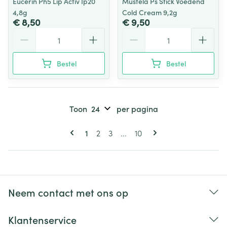
Eucerin Ph5 Lip Activ Ip20
Mustela Ps Stick Voedend
4,8g
Cold Cream 9,2g
€ 8,50
€ 9,50
Aantal
Aantal
Bestel
Bestel
Toon
per pagina
Pagina's
U lees momenteel pagina
Pagina
Pagina
Pagina
1
2
3
...
10
Neem contact met ons op
Klantenservice