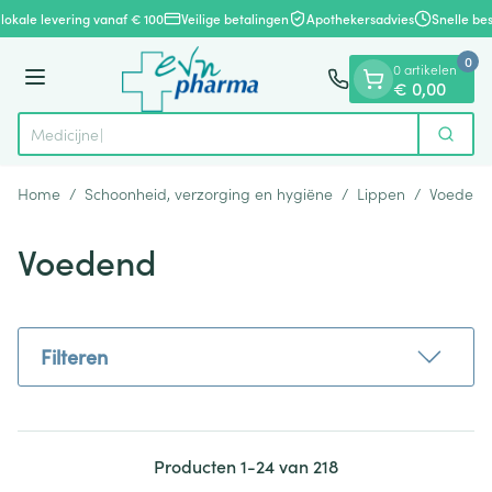
Dia 1 van 1
Ga naar de inhoud
lokale levering vanaf € 100
Veilige betalingen
Apothekersadvies
Snelle bes
0
0 artikelen
Menu
€ 0,00
Zoek
Product, merk, categorie...
Home
/
Schoonheid, verzorging en hygiëne
/
Lippen
/
Voedend
Voedend
Filteren
Producten
1
-
24
van
218