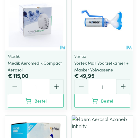
Medik
Vortex
Medik Aeromedik Compact
Vortex Mdr Voorzetkamer +
Aerosol
Masker Volwassene
€ 115,00
€ 49,95
Aantal
Aantal
Bestel
Bestel