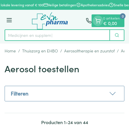
Dia 1 van 1
Ga naar de inhoud
lokale levering vanaf € 100
Veilige betalingen
Apothekersadvies
Snelle bes
0
0 artikelen
Menu
€ 0,00
M
Zoek
Product, merk, categorie...
Home
/
Thuiszorg en EHBO
/
Aerosoltherapie en zuurstof
/
Aero
Aerosol toestellen
Filteren
Producten
1
-
24
van
44