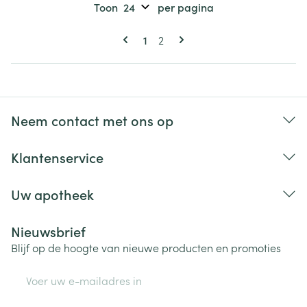
Toon
per pagina
Pagina's
U lees momenteel pagina
Pagina
1
2
Neem contact met ons op
Klantenservice
Uw apotheek
Nieuwsbrief
Blijf op de hoogte van nieuwe producten en promoties
E-mail adres