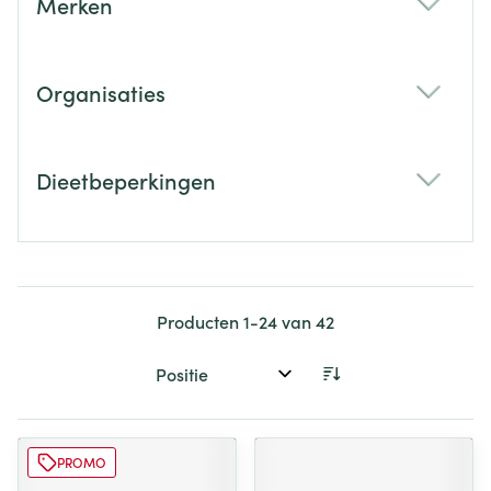
Merken
filter
Organisaties
filter
Dieetbeperkingen
filter
Producten
1
-
24
van
42
Sorteer op:
PROMO