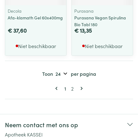
Decola
Purasana
Afa-klamath Gel 60x400mg
Purasana Vegan Spirulina
Bio Tabl 180
€ 37,60
€ 13,35
Niet beschikbaar
Niet beschikbaar
Toon
per pagina
Pagina's
U lees momenteel pagina
Pagina
1
2
Neem contact met ons op
Apotheek KASSEI