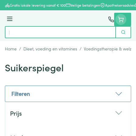
Ga naar de inhoud
Gratis lokale levering vanaf € 100
Veilige betalingen
Apothekersadvies
Menu
Zoek
Product, merk, categorie...
Home
/
Dieet, voeding en vitamines
/
Voedingstherapie & welzijn
Suikerspiegel
Filteren
Doorgaan naar productlijst
Prijs
filter