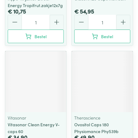
Energy Tropifrut.zakje12x7g
€ 10,75
€ 54,95
Aantal
Aantal
Bestel
Bestel
Vitasonar
Therascience
Vitasonar Clean Energy V-
Ovositol Caps 180
caps 60
Physiomance Phy539b
€ 34,90
€ 49,90