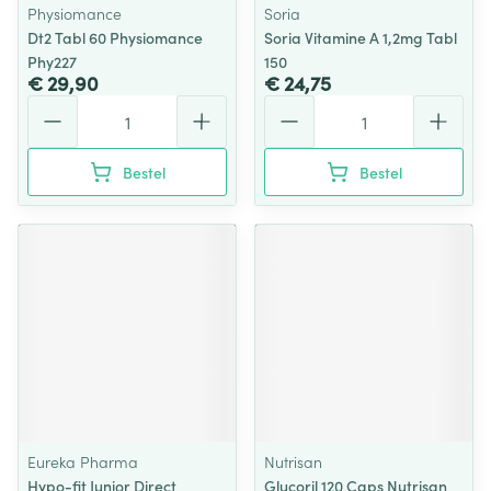
Physiomance
Soria
Dt2 Tabl 60 Physiomance
Soria Vitamine A 1,2mg Tabl
Phy227
150
€ 29,90
€ 24,75
Aantal
Aantal
Bestel
Bestel
Eureka Pharma
Nutrisan
Hypo-fit Junior Direct
Glucoril 120 Caps Nutrisan