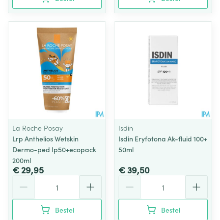
La Roche Posay
Isdin
Lrp Anthelios Wetskin
Isdin Eryfotona Ak-fluid 100+
Dermo-ped Ip50+ecopack
50ml
200ml
€ 29,95
€ 39,50
Aantal
Aantal
Bestel
Bestel