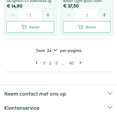
Ski Spf50+ Cr 20ml+stick 2g
Water Light Ip50+ 50ml
€ 14,90
€ 37,50
Aantal
Aantal
Bestel
Bestel
Toon
per pagina
Pagina's
U lees momenteel pagina
Pagina
Pagina
Pagina
1
2
3
...
40
Neem contact met ons op
Klantenservice