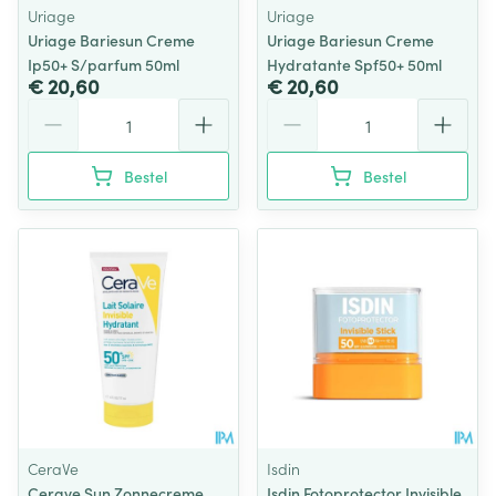
Uriage
Uriage
Uriage Bariesun Creme
Uriage Bariesun Creme
Ip50+ S/parfum 50ml
Hydratante Spf50+ 50ml
€ 20,60
€ 20,60
Aantal
Aantal
Bestel
Bestel
CeraVe
Isdin
Cerave Sun Zonnecreme
Isdin Fotoprotector Invisible