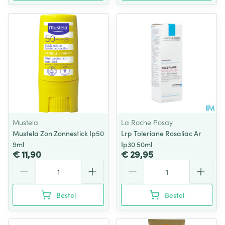
Mustela
La Roche Posay
Mustela Zon Zonnestick Ip50
Lrp Toleriane Rosaliac Ar
9ml
Ip30 50ml
€ 11,90
€ 29,95
Aantal
Aantal
Bestel
Bestel