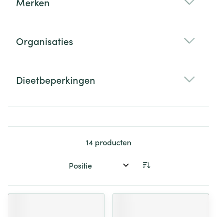
Merken
filter
Organisaties
filter
Dieetbeperkingen
filter
14
producten
Sorteer op: