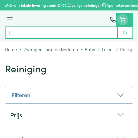
Ga naar de inhoud
Gratis lokale levering vanaf € 100
Veilige betalingen
Apothekersadvies
Menu
Zoek
Product, merk, categorie...
Home
/
Zwangerschap en kinderen
/
Baby
/
Luiers
/
Reinigin
Reiniging
Filteren
Doorgaan naar productlijst
Prijs
filter