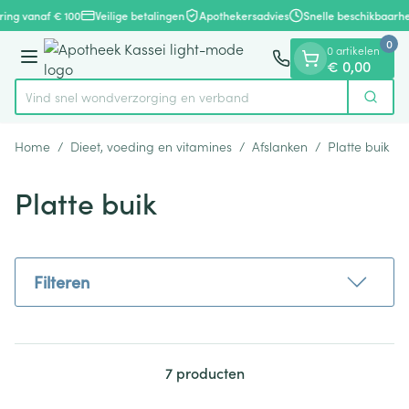
Dia 1 van 1
Ga naar de inhoud
ring vanaf € 100
Veilige betalingen
Apothekersadvies
Snelle beschikbaarhe
0
0 artikelen
Menu
€ 0,00
Vind snel wondverzorging en verband
Zoek
Product, merk, categorie...
Home
/
Dieet, voeding en vitamines
/
Afslanken
/
Platte buik
Platte buik
Filteren
7
producten