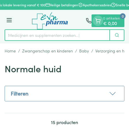
Dia 1 van 1
Ga naar de inhoud
s lokale levering vanaf € 100
Veilige betalingen
Apothekersadvies
Snelle b
0
0 artikelen
Menu
€ 0,00
Medicijnen en supplementen zoeken
Zoek
Product, merk, categorie...
Home
/
Zwangerschap en kinderen
/
Baby
/
Verzorging en hyg
Normale huid
Filteren
15
producten