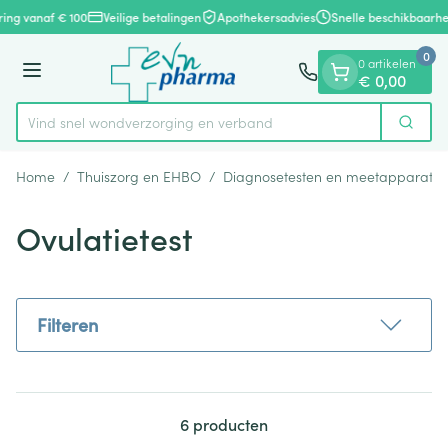
Dia 1 van 1
Ga naar de inhoud
ring vanaf € 100
Veilige betalingen
Apothekersadvies
Snelle beschikbaarhe
0
0 artikelen
Menu
€ 0,00
Vind snel wondverzorging en verba
Zoek
Product, merk, categorie...
Home
/
Thuiszorg en EHBO
/
Diagnosetesten en meetapparatuu
Ovulatietest
Filteren
6
producten