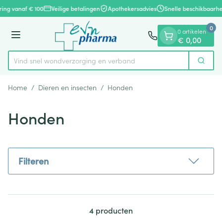
Dia 1 van 1
Ga naar de inhoud
ring vanaf € 100
Veilige betalingen
Apothekersadvies
Snelle beschikbaarhe
0
0 artikelen
Menu
€ 0,00
Vind snel wondverzorging en verband
Zoek
Product, merk, categorie...
Home
/
Dieren en insecten
/
Honden
Honden
Filteren
4
producten