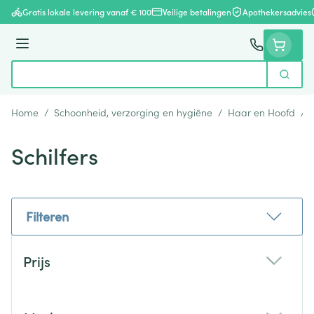
Ga naar de inhoud
Gratis lokale levering vanaf € 100
Veilige betalingen
Apothekersadvies
Menu
Zoek
Product, merk, categorie...
Home
/
Schoonheid, verzorging en hygiëne
/
Haar en Hoofd
/
Schilfers
Filteren
Doorgaan naar productlijst
Prijs
filter