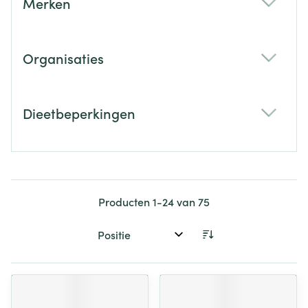
Merken
filter
Organisaties
filter
Dieetbeperkingen
filter
Producten
1
-
24
van
75
Sorteer op: