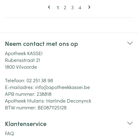
Pagina's
U lees momenteel pagina
Pagina
Pagina
Pagina
1
2
3
4
Neem contact met ons op
Apotheek KASSEI
Rubensstraat 21
1800
Vilvoorde
Telefoon:
02 251 38 98
E-mailadres:
info@
apotheekkassei.be
APB nummer:
238818
Apotheek titularis:
Harlinde Deconynck
BTW nummer:
BE0871125128
Klantenservice
FAQ