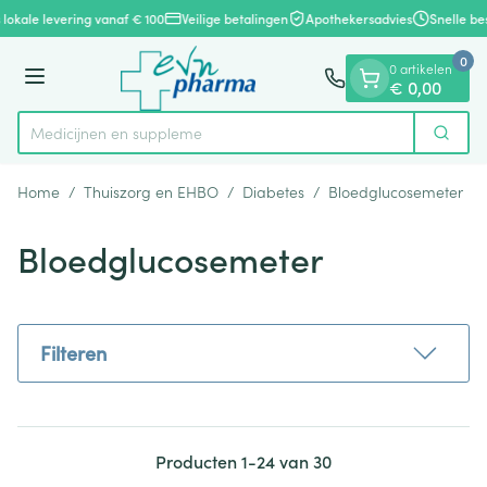
Dia 1 van 1
Ga naar de inhoud
lokale levering vanaf € 100
Veilige betalingen
Apothekersadvies
Snelle bes
0
0 artikelen
Menu
€ 0,00
Me
Zoek
Product, merk, categorie...
Home
/
Thuiszorg en EHBO
/
Diabetes
/
Bloedglucosemeter
Bloedglucosemeter
Filteren
Producten
1
-
24
van
30