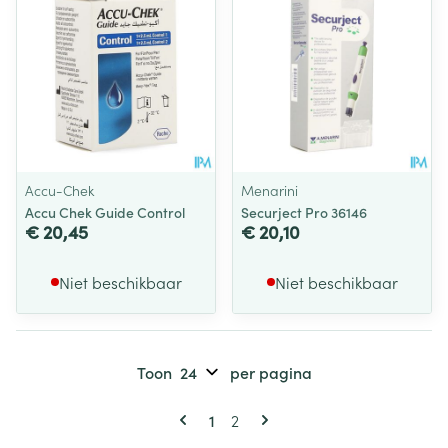
Accu-Chek
Menarini
Accu Chek Guide Control
Securject Pro 36146
€ 20,45
€ 20,10
Niet beschikbaar
Niet beschikbaar
Toon
per pagina
Pagina's
U lees momenteel pagina
Pagina
1
2