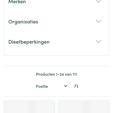
Merken
filter
Organisaties
filter
Dieetbeperkingen
filter
Producten
1
-
24
van
111
Sorteer op: