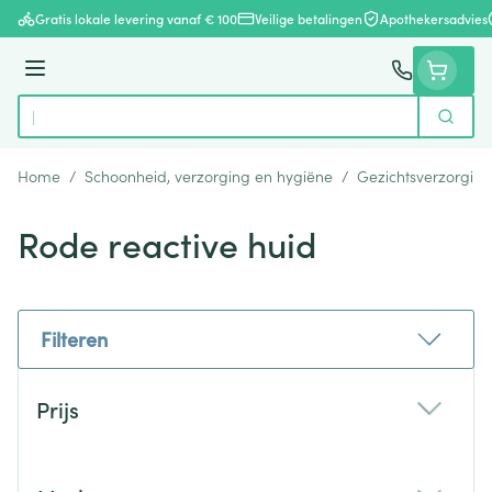
Ga naar de inhoud
Gratis lokale levering vanaf € 100
Veilige betalingen
Apothekersadvies
Menu
Zoek
Product, merk, categorie...
Home
/
Schoonheid, verzorging en hygiëne
/
Gezichtsverzorging
Rode reactive huid
Filteren
Doorgaan naar productlijst
Prijs
filter