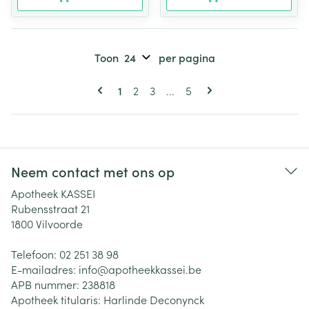
Toon
per pagina
Pagina's
U lees momenteel pagina
Pagina
Pagina
Pagina
1
2
3
...
5
Neem contact met ons op
Apotheek KASSEI
Rubensstraat 21
1800
Vilvoorde
Telefoon:
02 251 38 98
E-mailadres:
info@
apotheekkassei.be
APB nummer:
238818
Apotheek titularis:
Harlinde Deconynck