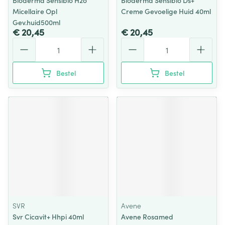
Bioderma Sensibio H2o
Bioderma Sensibio Ds+
Micellaire Opl
Creme Gevoelige Huid 40ml
Gev.huid500ml
€ 20,45
€ 20,45
Aantal
Aantal
Bestel
Bestel
SVR
Avene
Svr Cicavit+ Hhpi 40ml
Avene Rosamed