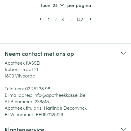
Toon
per pagina
Pagina's
U lees momenteel pagina
Pagina
Pagina
Pagina
1
2
3
...
142
Neem contact met ons op
Apotheek KASSEI
Rubensstraat 21
1800
Vilvoorde
Telefoon:
02 251 38 98
E-mailadres:
info@
apotheekkassei.be
APB nummer:
238818
Apotheek titularis:
Harlinde Deconynck
BTW nummer:
BE0871125128
Klantenservice