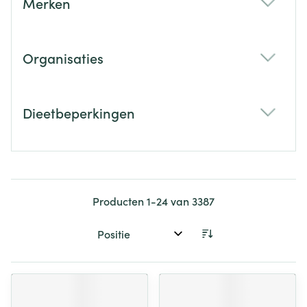
Merken
filter
Organisaties
filter
Dieetbeperkingen
filter
Producten
1
-
24
van
3387
Sorteer op: