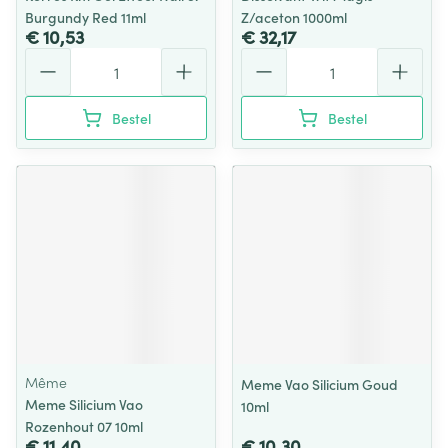
Burgundy Red 11ml
Z/aceton 1000ml
€ 10,53
€ 32,17
Aantal
Aantal
Bestel
Bestel
Même
Meme Vao Silicium Goud
Meme Silicium Vao
10ml
Rozenhout 07 10ml
€ 11,40
€ 10,30