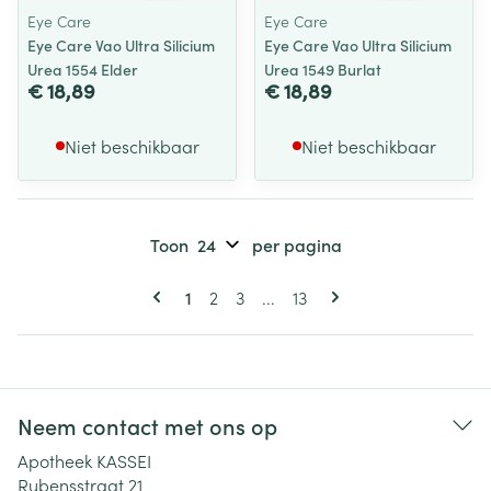
Eye Care
Eye Care
Eye Care Vao Ultra Silicium
Eye Care Vao Ultra Silicium
Urea 1554 Elder
Urea 1549 Burlat
€ 18,89
€ 18,89
Niet beschikbaar
Niet beschikbaar
Toon
per pagina
Pagina's
U lees momenteel pagina
Pagina
Pagina
Pagina
1
2
3
...
13
Neem contact met ons op
Apotheek KASSEI
Rubensstraat 21