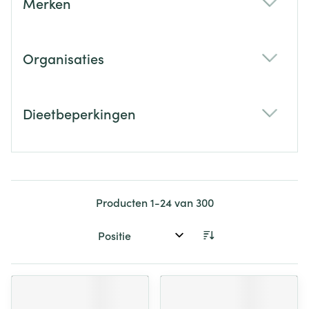
Merken
filter
Organisaties
filter
Dieetbeperkingen
filter
Producten
1
-
24
van
300
Sorteer op: