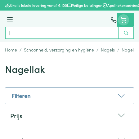
Ga naar de inhoud
Gratis lokale levering vanaf € 100
Veilige betalingen
Apothekersadvies
Menu
Zoek
Product, merk, categorie...
Home
/
Schoonheid, verzorging en hygiëne
/
Nagels
/
Nagella
Nagellak
Filteren
Doorgaan naar productlijst
Prijs
filter