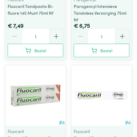
Fluocaril Tandpasta Bi-
Parogencyl Intensieve
fluore 145 Munt 75ml Nf
Tandvlees Verzorging 75ml
Nf
€ 7,49
€ 6,75
Aantal
Aantal
Bestel
Bestel
Fluocaril
Fluocaril