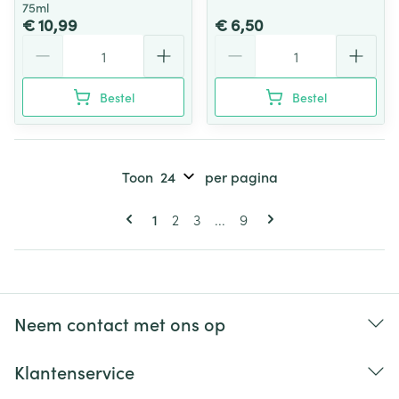
75ml
€ 10,99
€ 6,50
Aantal
Aantal
Bestel
Bestel
Toon
per pagina
Pagina's
U lees momenteel pagina
Pagina
Pagina
Pagina
1
2
3
...
9
Neem contact met ons op
Klantenservice