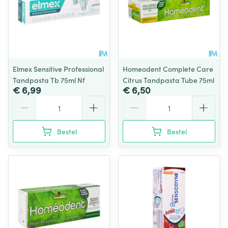
Elmex Sensitive Professional
Homeodent Complete Care
Tandpasta Tb 75ml Nf
Citrus Tandpasta Tube 75ml
€ 6,99
€ 6,50
Aantal
Aantal
Bestel
Bestel