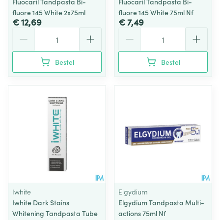
Fluocaril Tandpasta Bi-
Fluocaril Tandpasta Bi-
fluore 145 White 2x75ml
fluore 145 White 75ml Nf
€ 12,69
€ 7,49
Aantal
Aantal
Bestel
Bestel
Iwhite
Elgydium
Iwhite Dark Stains
Elgydium Tandpasta Multi-
Whitening Tandpasta Tube
actions 75ml Nf