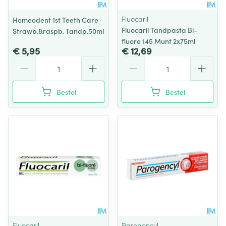
Fluocaril
Homeodent 1st Teeth Care
Fluocaril Tandpasta Bi-
Strawb.&raspb. Tandp.50ml
fluore 145 Munt 2x75ml
€ 5,95
€ 12,69
Aantal
Aantal
Bestel
Bestel
Fluocaril
Parogencyl