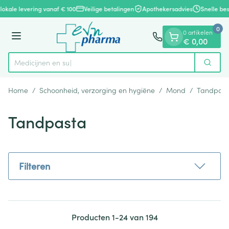
Dia 1 van 1
Ga naar de inhoud
lokale levering vanaf € 100
Veilige betalingen
Apothekersadvies
Snelle bes
0
0 artikelen
Menu
€ 0,00
Zoek
Product, merk, categorie...
Home
/
Schoonheid, verzorging en hygiëne
/
Mond
/
Tandpast
Tandpasta
Filteren
Producten
1
-
24
van
194