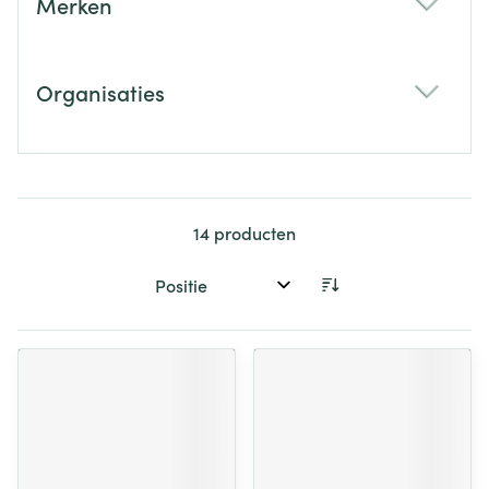
Merken
filter
Organisaties
filter
14
producten
Sorteer op: