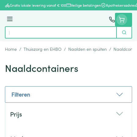
Ga naar de inhoud
Gratis lokale levering vanaf € 100
Veilige betalingen
Apothekersadvies
Menu
Zoek
Product, merk, categorie...
Home
/
Thuiszorg en EHBO
/
Naalden en spuiten
/
Naaldconta
Naaldcontainers
Filteren
Doorgaan naar productlijst
Prijs
filter