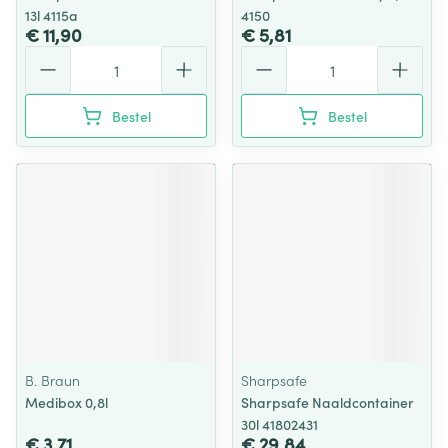
13l 4115a
4150
€ 11,90
€ 5,81
Aantal
Aantal
Bestel
Bestel
B. Braun
Sharpsafe
Medibox 0,8l
Sharpsafe Naaldcontainer
30l 41802431
€ 3,71
€ 29,84