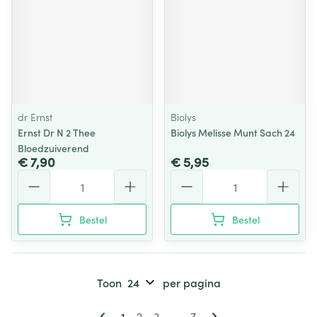
dr Ernst
Biolys
Ernst Dr N 2 Thee
Biolys Melisse Munt Sach 24
Bloedzuiverend
€ 7,90
€ 5,95
Aantal
Aantal
Bestel
Bestel
Toon
per pagina
Pagina's
U lees momenteel pagina
Pagina
Pagina
Pagina
1
2
3
...
7