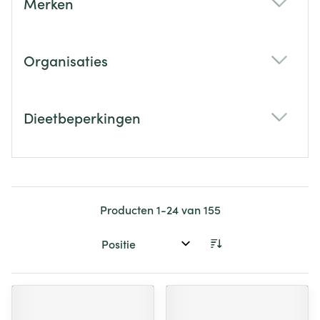
Merken
filter
Organisaties
filter
Dieetbeperkingen
filter
Producten
1
-
24
van
155
Sorteer op: