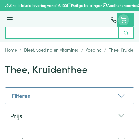
Ga naar de inhoud
Gratis lokale levering vanaf € 100
Veilige betalingen
Apothekersadvies
Menu
Zoek
Product, merk, categorie...
Home
/
Dieet, voeding en vitamines
/
Voeding
/
Thee, Kruident
Thee, Kruidenthee
Filteren
Doorgaan naar productlijst
Prijs
filter