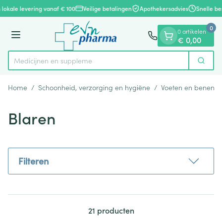
Dia 1 van 1
Ga naar de inhoud
 lokale levering vanaf € 100
Veilige betalingen
Apothekersadvies
Snelle be
0
0 artikelen
Menu
€ 0,00
Medic
Zoek
Product, merk, categorie...
Home
/
Schoonheid, verzorging en hygiëne
/
Voeten en benen
/
Blaren
Filteren
21
producten