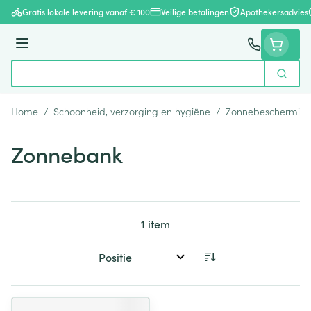
Ga naar de inhoud
Gratis lokale levering vanaf € 100
Veilige betalingen
Apothekersadvies
Menu
Zoek
Product, merk, categorie...
Home
/
Schoonheid, verzorging en hygiëne
/
Zonnebeschermin
Zonnebank
1
item
Sorteer op: