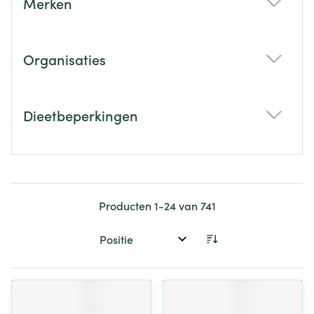
Merken
filter
Organisaties
filter
Dieetbeperkingen
filter
Producten
1
-
24
van
741
Sorteer op: