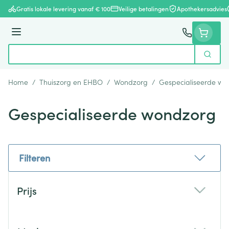
Ga naar de inhoud
Gratis lokale levering vanaf € 100
Veilige betalingen
Apothekersadvies
Menu
Zoek
Product, merk, categorie...
Home
/
Thuiszorg en EHBO
/
Wondzorg
/
Gespecialiseerde wo
Gespecialiseerde wondzorg
Filteren
Doorgaan naar productlijst
Prijs
filter