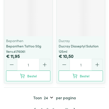
Bepanthen
Ducray
Bepanthen Tattoo 50g
Ducray Diaseptyl Solution
Verv.4176061
125ml
€ 11,95
€ 10,50
Aantal
Aantal
Bestel
Bestel
Toon
per pagina
Pagina's
U lees momenteel pagina