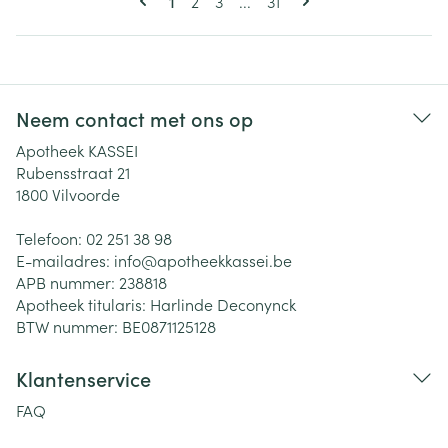
Pagina
Pagina
Pagina
1
2
3
...
31
Neem contact met ons op
Apotheek KASSEI
Rubensstraat 21
1800
Vilvoorde
Telefoon:
02 251 38 98
E-mailadres:
info@
apotheekkassei.be
APB nummer:
238818
Apotheek titularis:
Harlinde Deconynck
BTW nummer:
BE0871125128
Klantenservice
FAQ