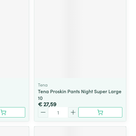
rende
Parfums en
geurproducten
Tena
Tena Proskin Pants Night Super Large
10
CBD
€ 27,59
Aantal