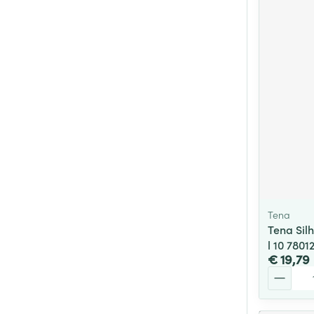
Tena
Tena Silh
l 10 7801
€ 19,79
Aantal