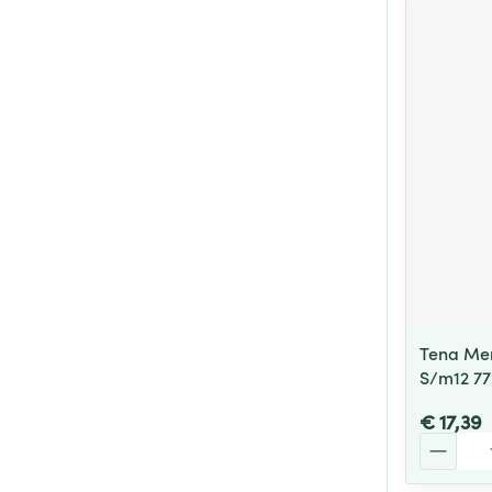
Tena Men
S/m12 77
€ 17,39
Aantal