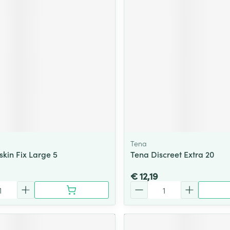
ging
Supplementen
Insectenwe
Mondmaskers
middelen
ssen
 -
id
d
Tena
skin Fix Large 5
Tena Discreet Extra 20
Zelfbruiner
Scheren
€ 12,19
Aantal