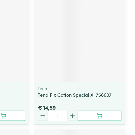
Tena
5
Tena Fix Cotton Special Xl 756607
€ 14,59
Aantal