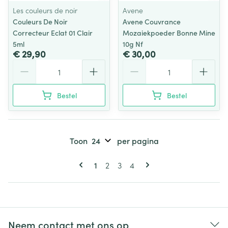
Les couleurs de noir
Avene
Couleurs De Noir
Avene Couvrance
Correcteur Eclat 01 Clair
Mozaiekpoeder Bonne Mine
5ml
10g Nf
€ 29,90
€ 30,00
Aantal
Aantal
Bestel
Bestel
Toon
per pagina
Pagina's
U lees momenteel pagina
Pagina
Pagina
Pagina
1
2
3
4
Neem contact met ons op