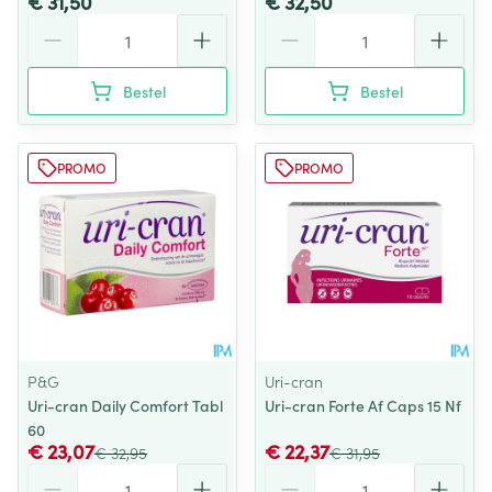
€ 31,50
€ 32,50
Aantal
Aantal
Bestel
Bestel
PROMO
PROMO
P&G
Uri-cran
Uri-cran Daily Comfort Tabl
Uri-cran Forte Af Caps 15 Nf
60
€ 23,07
€ 22,37
€ 32,95
€ 31,95
Aantal
Aantal