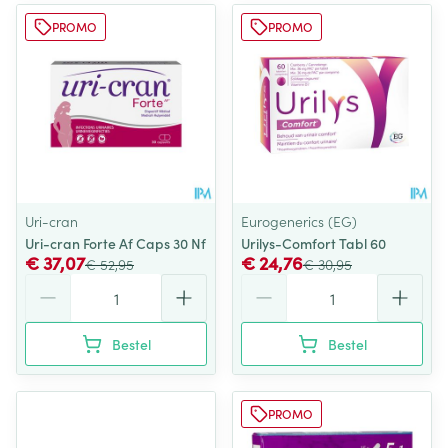
PROMO
PROMO
Uri-cran
Eurogenerics (EG)
Uri-cran Forte Af Caps 30 Nf
Urilys-Comfort Tabl 60
€ 37,07
€ 24,76
€ 52,95
€ 30,95
Aantal
Aantal
Bestel
Bestel
PROMO