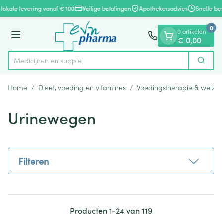
Dia 1 van 1
Ga naar de inhoud
lokale levering vanaf € 100
Veilige betalingen
Apothekersadvies
Snelle bes
0
0 artikelen
Menu
€ 0,00
Zoek
Product, merk, categorie...
Home
/
Dieet, voeding en vitamines
/
Voedingstherapie & welzijn
Urinewegen
Filteren
Producten
1
-
24
van
119