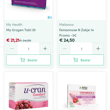
My Health
Melisana
My Urogen Tabl 30
Femannose N Zakje 14
Promo -3€
€ 21,21
€ 24,50
€ 24,95
Aantal
Aantal
Bestel
Bestel