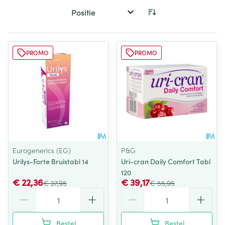
Sorteer op:
PROMO
PROMO
Eurogenerics (EG)
P&G
Urilys-Forte Bruistabl 14
Uri-cran Daily Comfort Tabl
120
€ 22,36
€ 39,17
€ 27,95
€ 55,95
Aantal
Aantal
Bestel
Bestel