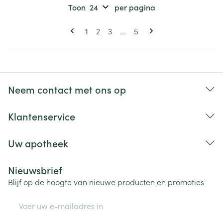
Toon
per pagina
Pagina's
U lees momenteel pagina
Pagina
Pagina
Pagina
1
2
3
...
5
Neem contact met ons op
Klantenservice
Uw apotheek
Nieuwsbrief
Blijf op de hoogte van nieuwe producten en promoties
E-mail adres