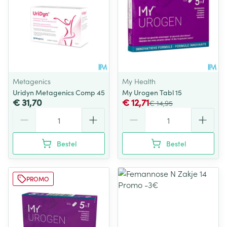
Metagenics
My Health
Uridyn Metagenics Comp 45
My Urogen Tabl 15
€ 31,70
€ 12,71
€ 14,95
Aantal
Aantal
Bestel
Bestel
PROMO