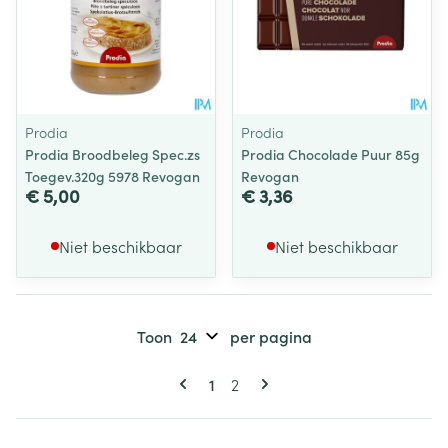
Prodia
Prodia
Prodia Broodbeleg Spec.zs
Prodia Chocolade Puur 85g
Toegev.320g 5978 Revogan
Revogan
€ 5,00
€ 3,36
Niet beschikbaar
Niet beschikbaar
Toon
per pagina
Pagina's
U lees momenteel pagina
Pagina
1
2