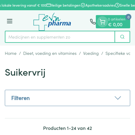
Dia 1 van 1
Ga naar de inhoud
 lokale levering vanaf € 100
Veilige betalingen
Apothekersadvies
Snelle be
0
0 artikelen
Menu
€ 0,00
Medicijnen en
Zoek
Product, merk, categorie...
Home
/
Dieet, voeding en vitamines
/
Voeding
/
Specifieke voe
Suikervrij
Filteren
Producten
1
-
24
van
42