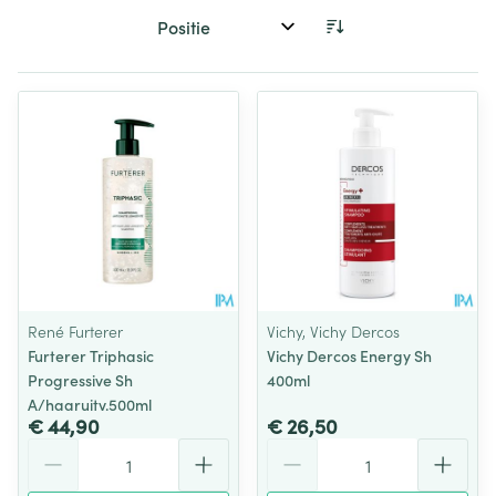
Sorteer op:
René Furterer
Vichy, Vichy Dercos
Furterer Triphasic
Vichy Dercos Energy Sh
Progressive Sh
400ml
A/haaruitv.500ml
€ 44,90
€ 26,50
Aantal
Aantal