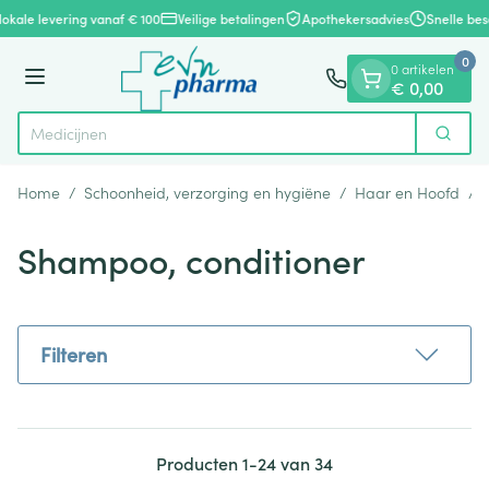
Dia 1 van 1
Ga naar de inhoud
lokale levering vanaf € 100
Veilige betalingen
Apothekersadvies
Snelle bes
0
0 artikelen
Menu
€ 0,00
Zoek
Product, merk, categorie...
Home
/
Schoonheid, verzorging en hygiëne
/
Haar en Hoofd
/
Shampoo, conditioner
Filteren
Producten
1
-
24
van
34