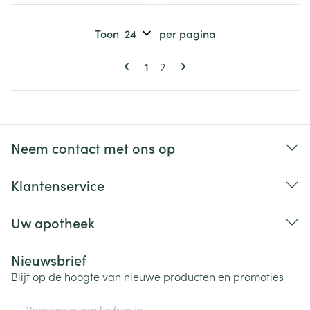
Toon
per pagina
Pagina's
U lees momenteel pagina
Pagina
1
2
Neem contact met ons op
Klantenservice
Uw apotheek
Nieuwsbrief
Blijf op de hoogte van nieuwe producten en promoties
E-mail adres