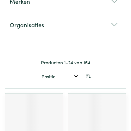
Merken
filter
Organisaties
filter
Producten
1
-
24
van
154
Sorteer op: