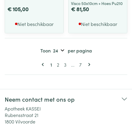
Visco 50x10cm + Hoes Pu210
€ 105,00
€ 81,50
Niet beschikbaar
Niet beschikbaar
Toon
per pagina
Pagina's
U lees momenteel pagina
Pagina
Pagina
Pagina
1
2
3
...
7
Neem contact met ons op
Apotheek KASSEI
Rubensstraat 21
1800
Vilvoorde