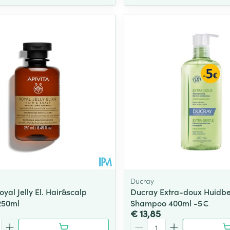
Ducray
oyal Jelly El. Hair&scalp
Ducray Extra-doux Huidb
 250ml
Shampoo 400ml -5€
€ 13,85
Aantal