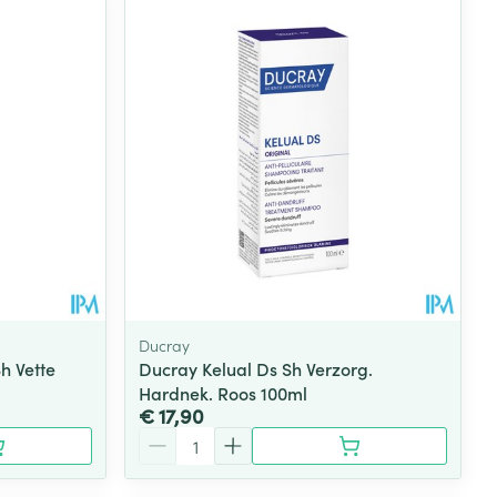
rende
Parfums en
geurproducten
Ducray
h Vette
Ducray Kelual Ds Sh Verzorg.
Hardnek. Roos 100ml
CBD
€ 17,90
Aantal