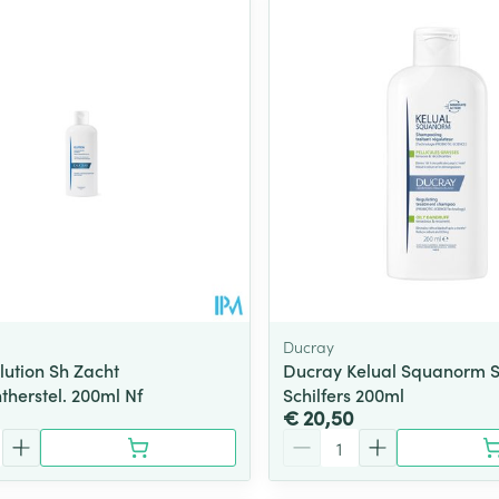
Toon meer
ging
Supplementen
Insectenwe
Mondmaskers
middelen
ssen
 -
id
d
Ducray
lution Sh Zacht
Ducray Kelual Squanorm S
therstel. 200ml Nf
Schilfers 200ml
Zelfbruiner
Scheren
€ 20,50
Aantal