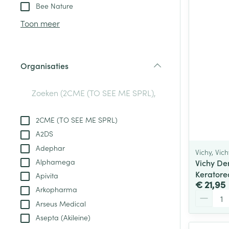
Aerosol toestel
kloven
Tabletten
Bee Nature
Aerosol access
Blaren
Creme, gel en 
Toon meer
Zuurstof
Eelt
Eksteroog - lik
Ademhalingsste
Organisaties
Toon meer
filter
Spieren en gew
Specifiek voor
2CME (TO SEE ME SPRL)
Naalden en spu
A2DS
Lichaamsverzo
Infecties
Adephar
Spuiten
Vichy, Vic
Deodorant
Alphamega
Vichy De
Oplossing voor 
Gezichtsverzor
Keratore
Apivita
Naalden
€ 21,95
Luizen
Arkopharma
Aantal
Naalden voor i
Arseus Medical
pennaalden
Asepta (Akileine)
Diagnostica
Toon meer