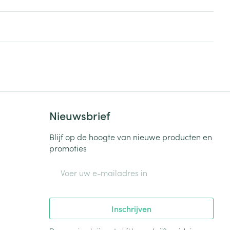
rende
Parfums en
geurproducten
Nieuwsbrief
Blijf op de hoogte van nieuwe producten en
promoties
E-mail adres
CBD
Inschrijven