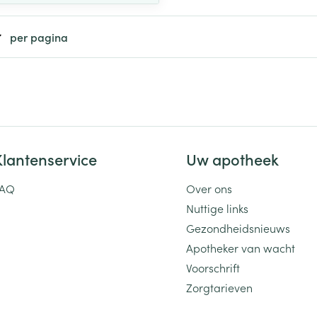
Toon meer
per pagina
ging
Supplementen
Insectenwe
Mondmaskers
middelen
ssen
 -
id
d
Klantenservice
Uw apotheek
FAQ
Over ons
Nuttige links
Gezondheidsnieuws
Apotheker van wacht
Zelfbruiner
Scheren
Voorschrift
Zorgtarieven