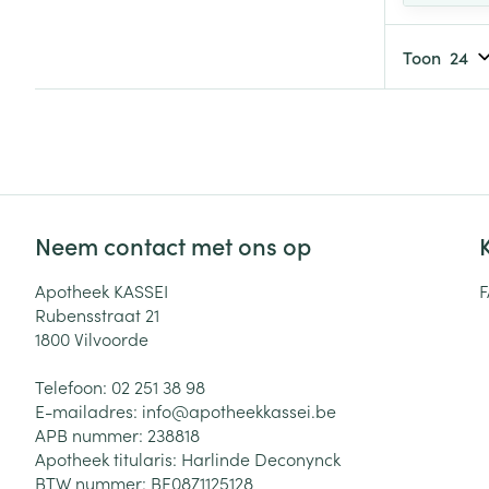
Toon
Haar
Gezichtsverzor
Pillendozen en
accessoires
Pigmentstoorni
Gevoelige huid
geïrriteerde hu
Gemengde hui
Neem contact met ons op
Doffe huid
Apotheek KASSEI
Toon meer
Rubensstraat 21
1800
Vilvoorde
Telefoon:
02 251 38 98
Snurken
E-mailadres:
info@
apotheekkassei.be
APB nummer:
238818
Apotheek titularis:
Harlinde Deconynck
BTW nummer:
BE0871125128