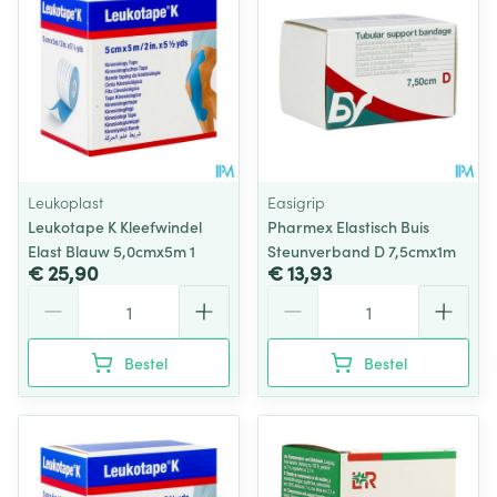
Leukoplast
Easigrip
Leukotape K Kleefwindel
Pharmex Elastisch Buis
Elast Blauw 5,0cmx5m 1
Steunverband D 7,5cmx1m
€ 25,90
€ 13,93
Aantal
Aantal
Bestel
Bestel