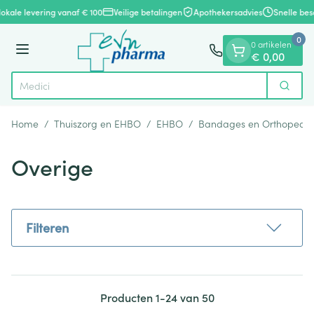
Dia 1 van 1
Ga naar de inhoud
kale levering vanaf € 100
Veilige betalingen
Apothekersadvies
Snelle besch
0
0 artikelen
Menu
€ 0,00
Vin
Zoek
Product, merk, categorie...
Home
/
Thuiszorg en EHBO
/
EHBO
/
Bandages en Orthopedie
Overige
Filteren
Producten
1
-
24
van
50