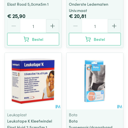
Elast Rood 5,0cmx5m 1
Onderste Ledematen
Univ.maat
€ 25,90
€ 20,81
Aantal
Aantal
Bestel
Bestel
Leukoplast
Bota
Leukotape K Kleefwindel
Bota
Elast Huid 2,5cmx5m 1
Suspensoir/draagband