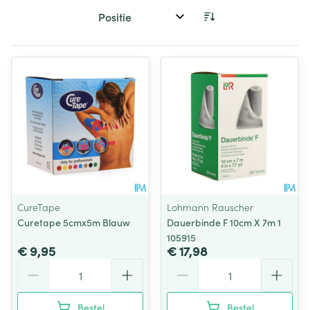
Sorteer op:
CureTape
Lohmann Rauscher
Curetape 5cmx5m Blauw
Dauerbinde F 10cm X 7m 1
105915
€ 9,95
€ 17,98
Aantal
Aantal
Bestel
Bestel