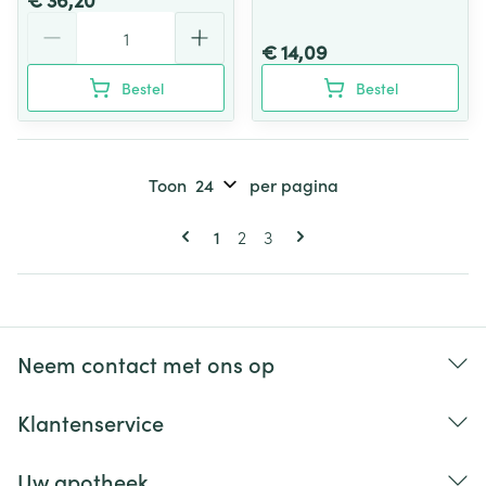
Aantal
€ 14,09
Bestel
Bestel
Toon
per pagina
Pagina's
U lees momenteel pagina
Pagina
Pagina
1
2
3
Neem contact met ons op
Klantenservice
Uw apotheek