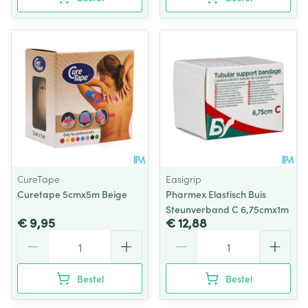
CureTape
Easigrip
Curetape 5cmx5m Beige
Pharmex Elastisch Buis
Steunverband C 6,75cmx1m
€ 9,95
€ 12,88
Aantal
Aantal
Bestel
Bestel