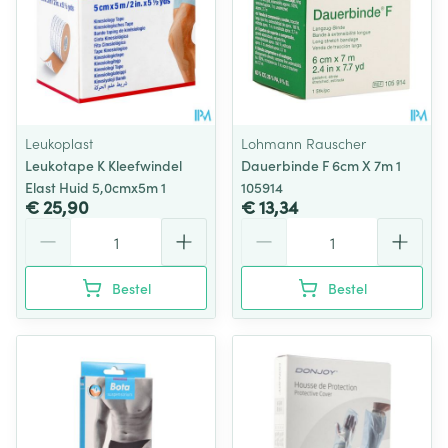
Leukoplast
Lohmann Rauscher
Leukotape K Kleefwindel
Dauerbinde F 6cm X 7m 1
Elast Huid 5,0cmx5m 1
105914
€ 25,90
€ 13,34
Aantal
Aantal
Bestel
Bestel