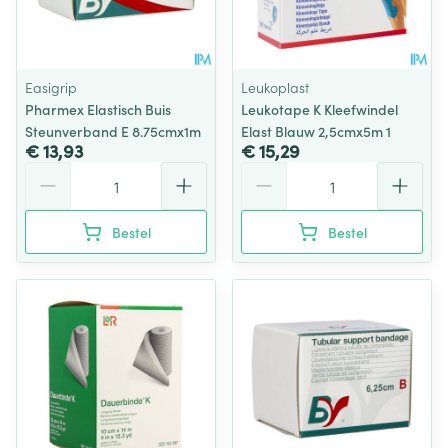
Easigrip
Leukoplast
Pharmex Elastisch Buis
Leukotape K Kleefwindel
Steunverband E 8.75cmx1m
Elast Blauw 2,5cmx5m 1
€ 13,93
€ 15,29
Aantal
Aantal
Bestel
Bestel