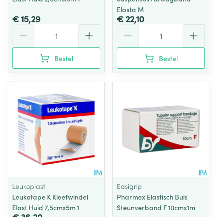
Elasta M
€ 15,29
€ 22,10
Aantal
Aantal
Bestel
Bestel
Leukoplast
Easigrip
Leukotape K Kleefwindel
Pharmex Elastisch Buis
Elast Huid 7,5cmx5m 1
Steunverband F 10cmx1m
€ 36,20