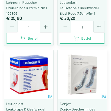
Lohmann Rauscher
Leukoplast
Dauerbinde K 12cm X 7m 1
Leukotape K Kleefwindel
105906
Elast Rood 7,5cmx5m 1
€ 25,60
€ 36,20
Aantal
Aantal
Bestel
Bestel
Leukoplast
DonJoy
Leukotape K Kleefwindel
Donjoy Beschermhoes