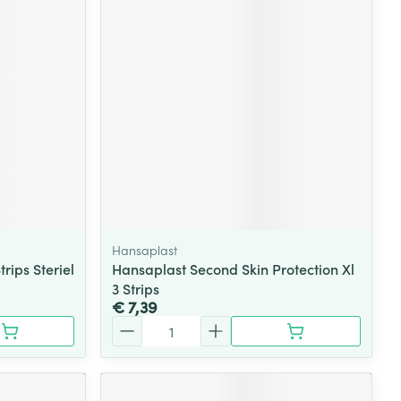
rende
Parfums en
geurproducten
Hansaplast
rips Steriel
Hansaplast Second Skin Protection Xl
3 Strips
CBD
€ 7,39
Aantal