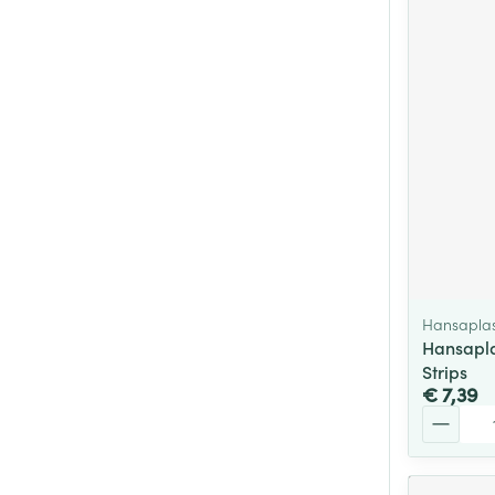
Hansaplas
Hansapla
Strips
€ 7,39
Aantal