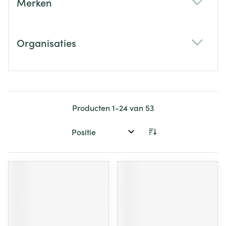
Merken
filter
Organisaties
filter
Producten
1
-
24
van
53
Sorteer op: