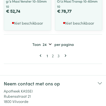
g/z Maxi Venster 10-50mm
O/z Maxi Transp 10-60mm
10
10
€ 52,74
€ 78,77
Niet beschikbaar
Niet beschikbaar
Toon
per pagina
Pagina's
U lees momenteel pagina
Pagina
Pagina
1
2
3
Neem contact met ons op
Apotheek KASSEI
Rubensstraat 21
1800
Vilvoorde