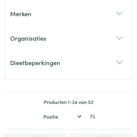
Merken
filter
Organisaties
filter
Dieetbeperkingen
filter
Producten
1
-
24
van
53
Sorteer op: