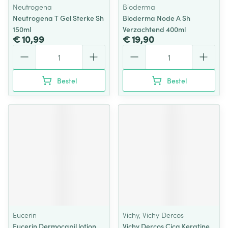
Neutrogena
Bioderma
Neutrogena T Gel Sterke Sh
Bioderma Node A Sh
150ml
Verzachtend 400ml
€ 10,99
€ 19,90
Aantal
Aantal
Bestel
Bestel
Eucerin
Vichy, Vichy Dercos
Eucerin Dermocapil.lotion
Vichy Dercos Cica Keratine