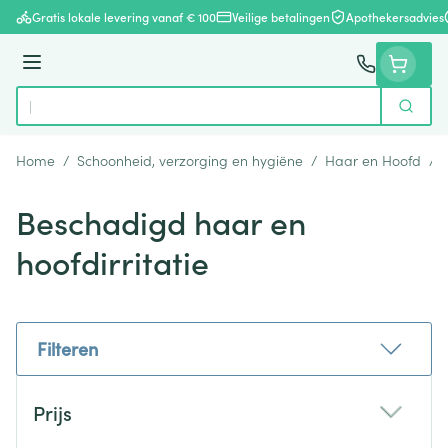
Ga naar de inhoud
Gratis lokale levering vanaf € 100
Veilige betalingen
Apothekersadvies
Menu
Zoek
Product, merk, categorie...
Home
/
Schoonheid, verzorging en hygiëne
/
Haar en Hoofd
/
Beschadigd haar en
hoofdirritatie
Filteren
Doorgaan naar productlijst
Prijs
filter