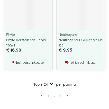
Phyto
Neutrogena
Phyto Herstellende Spray
Neutrogena T Gel Sterke Sh
150ml
125ml
€ 18,90
€ 9,95
Niet beschikbaar
Niet beschikbaar
Toon
per pagina
Pagina's
U lees momenteel pagina
Pagina
Pagina
1
2
3